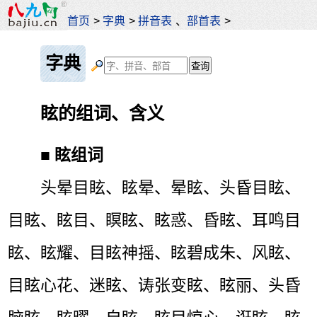
首页
>
字典
>
拼音表
、
部首表
>
字典
眩的组词、含义
■
眩组词
头晕目眩、眩晕、晕眩、头昏目眩、
目眩、眩目、瞑眩、眩惑、昏眩、耳鸣目
眩、眩耀、目眩神摇、眩碧成朱、风眩、
目眩心花、迷眩、诪张变眩、眩丽、头昏