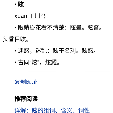
•
眩
xuàn ㄒㄩㄢˋ
• 眼睛昏花看不清楚：眩晕。眩瞀。
头昏目眩。
• 迷惑，迷乱：眩于名利。眩惑。
• 古同“炫”，炫耀。
推荐阅读
详解：眩的组词、含义、词性