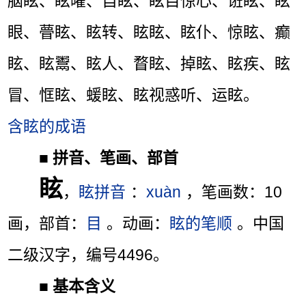
脑眩、眩曜、自眩、眩目惊心、诳眩、眩
眼、瞢眩、眩转、眩眩、眩仆、惊眩、癫
眩、眩鬻、眩人、瞀眩、掉眩、眩疾、眩
冒、恇眩、蝯眩、眩视惑听、运眩。
含眩的成语
■
拼音、笔画、部首
眩
，
眩拼音
：
xuàn
，笔画数：10
画，部首：
目
。动画：
眩的笔顺
。中国
二级汉字，编号4496。
■
基本含义