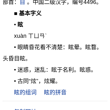
部首：
目
。中国二级汉字，编号4496。
■
基本字义
•
眩
xuàn ㄒㄩㄢˋ
• 眼睛昏花看不清楚：眩晕。眩瞀。
头昏目眩。
• 迷惑，迷乱：眩于名利。眩惑。
• 古同“炫”，炫耀。
眩的组词
眩的拼音