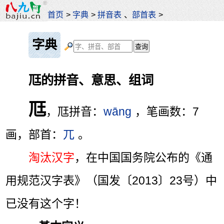
首页
>
字典
>
拼音表
、
部首表
>
字典
尫的拼音、意思、组词
尫
，尫拼音：
wāng
，笔画数：7
画，部首：
兀
。
淘汰汉字
，在中国国务院公布的《通
用规范汉字表》（国发〔2013〕23号）中
已没有这个字！