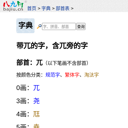
首页
>
字典
>
部首表
>
字典
带兀的字，含兀旁的字
部首：兀
（以下笔画不含部首）
按颜色分类：
规范字
、
繁体字
、
淘汰字
0画：
兀
3画：
尧
4画：
尫
5画：
尭