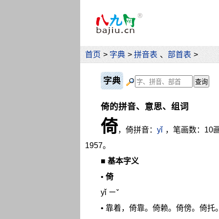
首页
>
字典
>
拼音表
、
部首表
>
字典
倚的拼音、意思、组词
倚
，倚拼音：
yǐ
，笔画数：10
1957。
■
基本字义
•
倚
yǐ ㄧˇ
• 靠着，倚靠。倚赖。倚傍。倚托