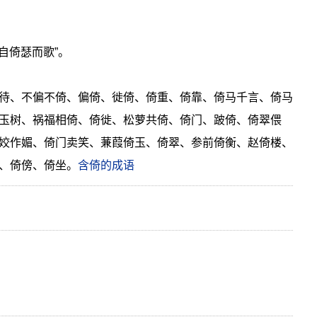
自倚瑟而歌”。
待、不偏不倚、偏倚、徙倚、倚重、倚靠、倚马千言、倚马
玉树、祸福相倚、倚徙、松萝共倚、倚门、跛倚、倚翠偎
姣作媚、倚门卖笑、蒹葭倚玉、倚翠、参前倚衡、赵倚楼、
、倚傍、倚坐。
含倚的成语