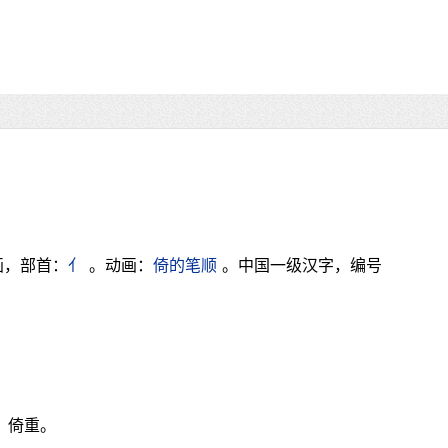
画，部首：
亻
。动画：
倚的笔顺
。中国一级汉字，编号
。倚重。