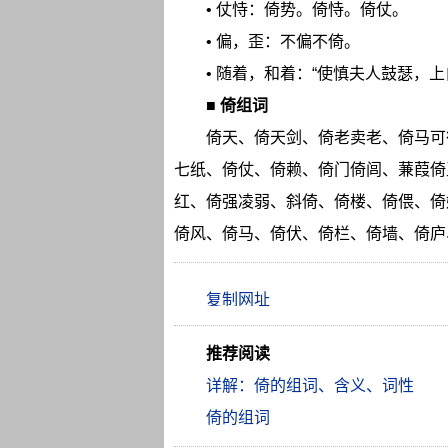
• 仗恃：倚势。倚恃。倚仗。
• 偏，歪：不偏不倚。
• 随着，和着：“使慎夫人鼓瑟，上
■
倚组词
倚天、倚天剑、倚老卖老、倚马可
七纸、倚仗、倚赖、倚门倚闾、蒹葭倚
红、倚强凌弱、斜倚、倚楼、倚偎、倚
倚风、倚马、倚伏、倚栏、倚墙、倚庐
推荐阅读
详解：倚的组词、含义、词性
倚的组词