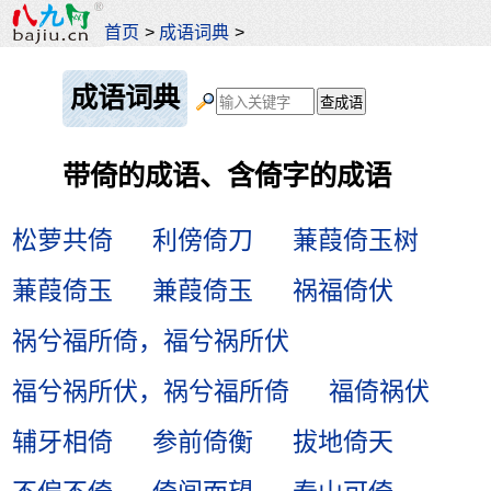
首页
>
成语词典
>
成语词典
带倚的成语、含倚字的成语
松萝共倚
利傍倚刀
蒹葭倚玉树
蒹葭倚玉
兼葭倚玉
祸福倚伏
祸兮福所倚，福兮祸所伏
福兮祸所伏，祸兮福所倚
福倚祸伏
辅牙相倚
参前倚衡
拔地倚天