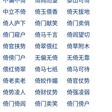
不偏不倚
倚闾而望
泰山可倚
中立不倚
倚玉偎香
倚天拔地
倚人庐下
倚门献笑
倚门卖俏
倚门窥户
倚马千言
倚闾望切
倚官挟势
倚翠偎红
倚草附木
倚傍门户
无偏无倚
无倚无靠
偎红倚翠
倚马七纸
倚马可待
倚老卖老
倚姣作媚
倚官仗势
倚势凌人
倚财仗势
倚强凌弱
倚门倚闾
倚门卖笑
倚门傍户