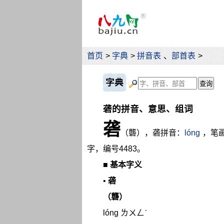
首页
>
字典
>
拼音表
、
部首表
>
字典
砻的拼音、意思、组词
砻
（礱），砻拼音：
lóng
，笔
字，编号4483。
■
基本字义
•
砻
（礱）
lóng ㄌㄨㄥˊ