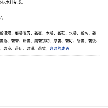
多以木料制成。
”。
砻浸灌、磨砻底厉、砻密、木砻、砻砥、水砻、砻坊、砻
砻斲、砻砻、斲砻、磨砻镌切、摩砻、砻厉、斫砻、砻饭、
、砻淬、砻斫、砻错、砻甓。
含砻的成语