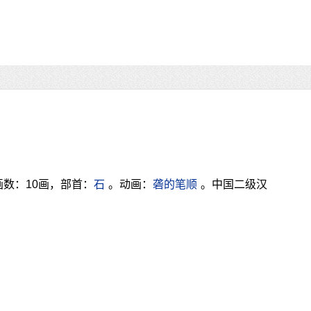
画数：10画，部首：
石
。动画：
砻的笔顺
。中国二级汉