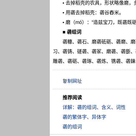
• 去掉稻壳的农具，形状略像磨，
• 用砻去掉稻壳：砻谷舂米。
• 磨（mó）：“造兹宝刀，既砻既砺
■
砻组词
砻糠、砻石、磨砻砥砺、砻磨、磨
习、砻铸、磋砻、砻冢、磨砻、砻斵、
雕砻、砻砺、砻琢、砻炼、镌砻、砻鍊
推荐阅读
详解：砻的组词、含义、词性
砻的繁体字、异体字
砻的组词