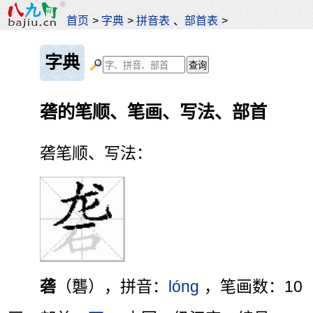
首页
>
字典
>
拼音表
、
部首表
>
字典
砻的笔顺、笔画、写法、部首
砻笔顺、写法：
砻
（礱），拼音：
lóng
，笔画数：10