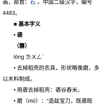
画，部首：
石
。中国二级汉字，编号
4483。
■
基本字义
•
砻
（礱）
lóng ㄌㄨㄥˊ
• 去掉稻壳的农具，形状略像磨，多
以木料制成。
• 用砻去掉稻壳：砻谷舂米。
• 磨（mó）：“造兹宝刀，既砻既