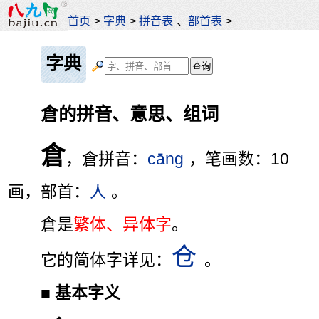
首页
>
字典
>
拼音表
、
部首表
>
字典
倉的拼音、意思、组词
倉
，倉拼音：
cāng
，笔画数：10
画，部首：
人
。
倉是
繁体、异体字
。
仓
它的简体字详见：
。
■
基本字义