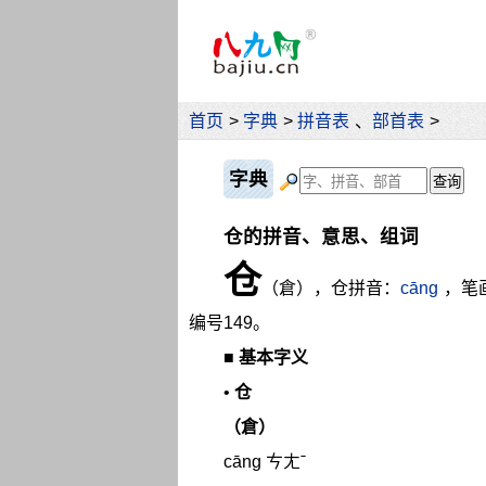
首页
>
字典
>
拼音表
、
部首表
>
字典
仓的拼音、意思、组词
仓
（倉），仓拼音：
cāng
，笔
编号149。
■
基本字义
•
仓
（倉）
cāng ㄘㄤˉ