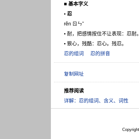
■
基本字义
•
忍
rěn ㄖㄣˇ
• 耐，把感情按住不让表现：忍
• 狠心，残酷：忍心。残忍。
忍的组词
忍的拼音
推荐阅读
详解：忍的组词、含义、词性
Copyrigh