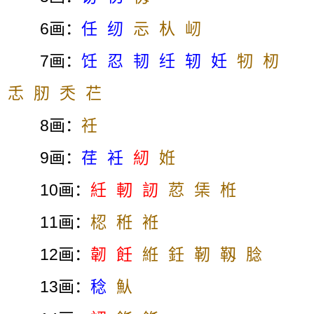
6画：
任
纫
忈
朲
屻
7画：
饪
忍
韧
纴
轫
妊
牣
杒
忎
肕
秂
芢
8画：
祍
9画：
荏
衽
紉
姙
10画：
紝
軔
訒
荵
栠
栣
11画：
梕
秹
袵
12画：
韌
飪
絍
鈓
靭
靱
腍
13画：
稔
魜