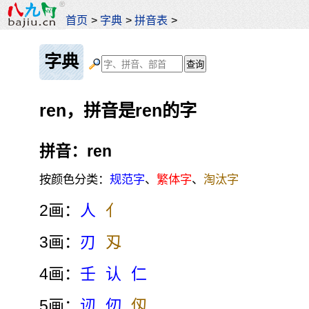
首页
>
字典
>
拼音表
>
字典
ren，拼音是ren的字
拼音：ren
按颜色分类：
规范字
、
繁体字
、
淘汰字
2画：
人
亻
3画：
刃
刄
4画：
壬
认
仁
5画：
讱
仞
仭