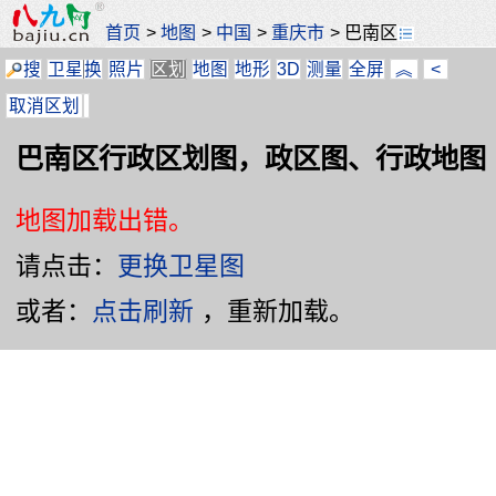
首页
>
地图
>
中国
>
重庆市
>
巴南区
搜
卫星
换
照片
区划
地图
地形
3D
测量
全屏
︽
<
取消区划
巴南区行政区划图，政区图、行政地图
地图加载出错。
请点击：
更换卫星图
或者：
点击刷新
，重新加载。