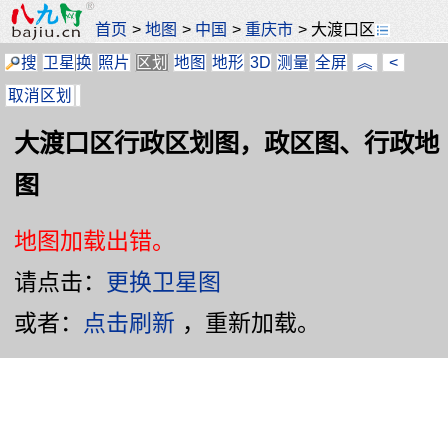
首页
>
地图
>
中国
>
重庆市
>
大渡口区
搜
卫星
换
照片
区划
地图
地形
3D
测量
全屏
︽
<
取消区划
大渡口区行政区划图，政区图、行政地
图
地图加载出错。
请点击：
更换卫星图
或者：
点击刷新
，重新加载。