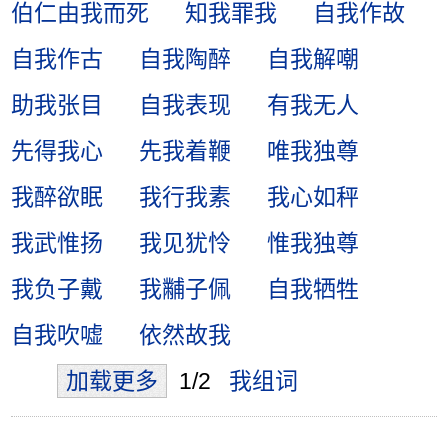
伯仁由我而死
知我罪我
自我作故
自我作古
自我陶醉
自我解嘲
助我张目
自我表现
有我无人
先得我心
先我着鞭
唯我独尊
我醉欲眠
我行我素
我心如秤
我武惟扬
我见犹怜
惟我独尊
我负子戴
我黼子佩
自我牺牲
自我吹嘘
依然故我
加载更多
1/2
我组词