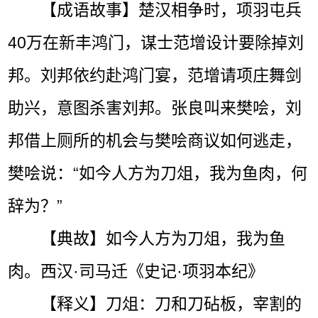
【成语故事】楚汉相争时，项羽屯兵
40万在新丰鸿门，谋士范增设计要除掉刘
邦。刘邦依约赴鸿门宴，范增请项庄舞剑
助兴，意图杀害刘邦。张良叫来樊哙，刘
邦借上厕所的机会与樊哙商议如何逃走，
樊哙说：“如今人方为刀俎，我为鱼肉，何
辞为？”
【典故】如今人方为刀俎，我为鱼
肉。西汉·司马迁《史记·项羽本纪》
【释义】刀俎：刀和刀砧板，宰割的