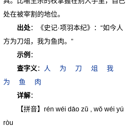
具。比喻生杀的权掌握在别人手里，自己
处在被宰割的地位。
出处
：《史记·项羽本纪》：“如今人
方为刀俎，我为鱼肉。”
示例
：
查字义
：
人
为
刀
俎
我
为
鱼
肉
详解
：
【拼音】rén wéi dāo zǔ , wǒ wéi yú
ròu