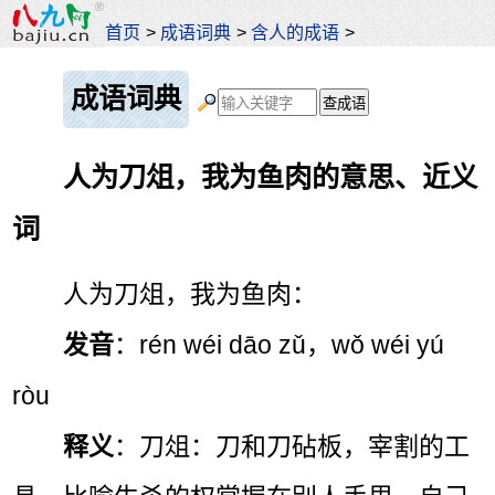
首页
>
成语词典
>
含人的成语
>
成语词典
人为刀俎，我为鱼肉的意思、近义
词
人为刀俎，我为鱼肉：
发音
：rén wéi dāo zǔ，wǒ wéi yú
ròu
释义
：刀俎：刀和刀砧板，宰割的工