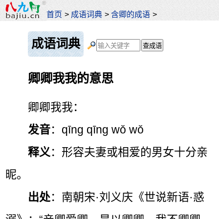
首页
>
成语词典
>
含卿的成语
>
成语词典
卿卿我我的意思
卿卿我我：
发音
：qīng qīng wǒ wǒ
释义
：形容夫妻或相爱的男女十分亲
昵。
出处
：南朝宋·刘义庆《世说新语·惑