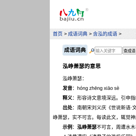
首页
>
成语词典
>
含泓的成语
>
成语词典
泓峥萧瑟的意思
泓峥萧瑟：
发音
：hóng zhēng xiāo sè
释义
：形容诗文意境深远。引申指
出处
：南朝宋刘义庆《世说新语·文
峥萧瑟，实不可言。每读此文，辄觉神超
示例
：
泓峥萧瑟
不可言，周遭水木