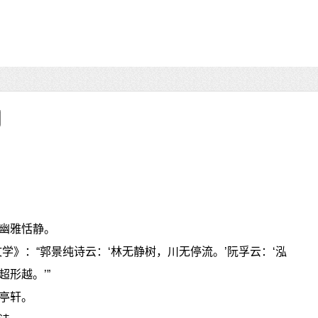
幽雅恬静。
学》：“郭景纯诗云：‘林无静树，川无停流。’阮孚云：‘泓
形越。’”
亭轩。