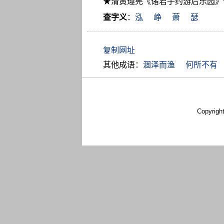
★清黄遵宪《诸君子约游后乐园》
查字义
：
泓
峥
萧
瑟
其他成语：
涸泽而渔
何所不有
Copyrigh