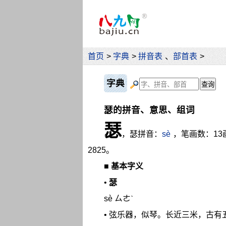
首页
>
字典
>
拼音表
、
部首表
>
字典
瑟的拼音、意思、组词
瑟
，瑟拼音：
sè
，笔画数：13
2825。
■
基本字义
•
瑟
sè ㄙㄜˋ
• 弦乐器，似琴。长近三米，古