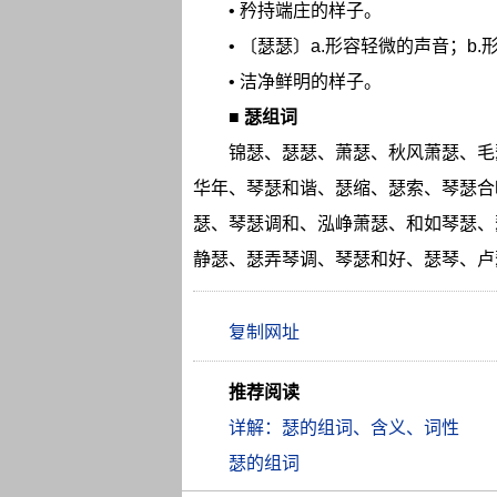
• 矜持端庄的样子。
• 〔瑟瑟〕a.形容轻微的声音；b.
• 洁净鲜明的样子。
■
瑟组词
锦瑟、瑟瑟、萧瑟、秋风萧瑟、毛
华年、琴瑟和谐、瑟缩、瑟索、琴瑟合
瑟、琴瑟调和、泓峥萧瑟、和如琴瑟、
静瑟、瑟弄琴调、琴瑟和好、瑟琴、卢
推荐阅读
详解：瑟的组词、含义、词性
瑟的组词