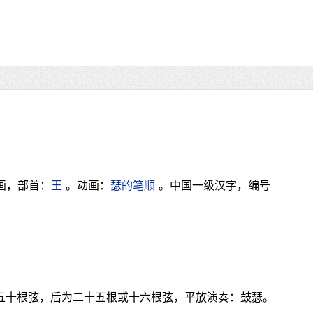
画，部首：
王
。动画：
瑟的笔顺
。中国一级汉字，编号
有五十根弦，后为二十五根或十六根弦，平放演奏：鼓瑟。