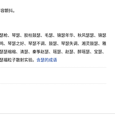
形容颤抖。
瑟枪、琴瑟、胶柱鼓瑟、毛瑟、锦瑟年华、秋风瑟瑟、锦瑟
鸣、琴瑟之好、琴瑟不调、鼓瑟、琴瑟失调、湘灵鼓瑟、雅
瑟瑟缩缩、清瑟、秦筝赵瑟、瑶瑟、赵瑟、醉瑶瑟、宝瑟、
瑟福粒子散射实验。
含瑟的成语