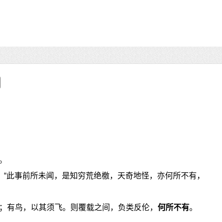
。
》：“此事前所未闻，是知穷荒绝檄，天奇地怪，亦何所不有，
；有鸟，以其须飞。则覆载之间，负类反伦，
何所不有
。