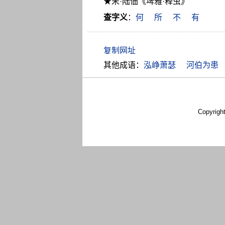
★宋·陆佃《埤雅·释虫》
查字义
：
何
所
不
有
其他成语：
泓峥萧瑟
河伯为患
Copyrigh