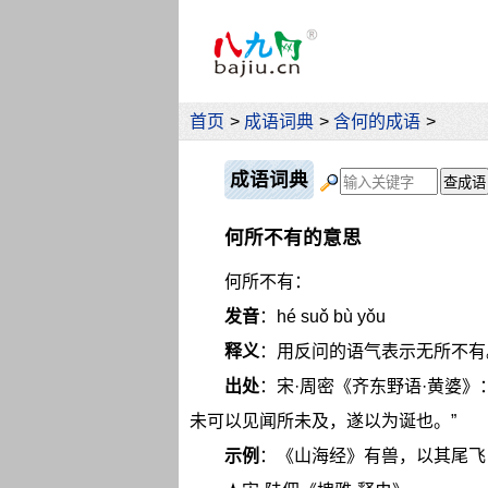
首页
>
成语词典
>
含何的成语
>
成语词典
何所不有的意思
何所不有：
发音
：hé suǒ bù yǒu
释义
：用反问的语气表示无所不有
出处
：宋·周密《齐东野语·黄婆
未可以见闻所未及，遂以为诞也。”
示例
：《山海经》有兽，以其尾飞