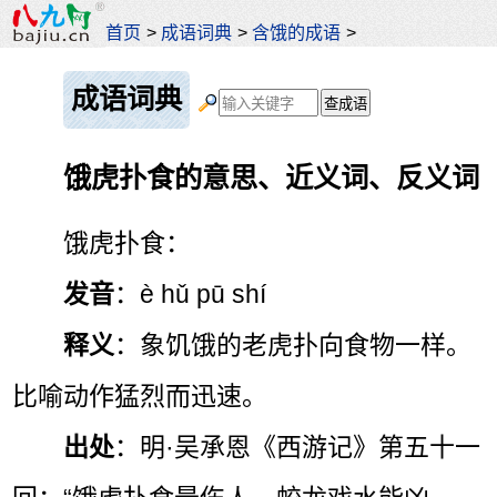
首页
>
成语词典
>
含饿的成语
>
成语词典
饿虎扑食的意思、近义词、反义词
饿虎扑食：
发音
：è hǔ pū shí
释义
：象饥饿的老虎扑向食物一样。
比喻动作猛烈而迅速。
出处
：明·吴承恩《西游记》第五十一