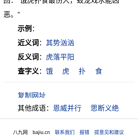
回：“饿虎扑食最伤人，蛟龙戏水能凶
恶。”
示例
：
近义词
：
其势汹汹
反义词
：
虎落平阳
查字义
：
饿
虎
扑
食
其他成语：
恩威并行
思断义绝
八九网 bajiu.cn
联系我们 报错 提意见和建议