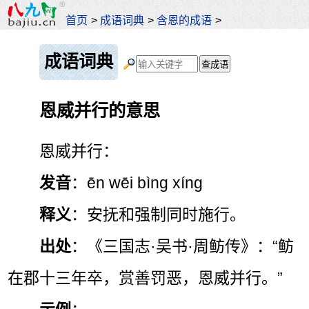
首页
>
成语词典
>
含恩的成语
>
成语词典
恩威并行的意思
恩威并行：
发音
：ēn wēi bìng xíng
释义
：安抚和强制同时施行。
出处
：《三国志·吴书·周鲂传》：“鲂
在郡十三年卒，赏善罚恶，恩威并行。”