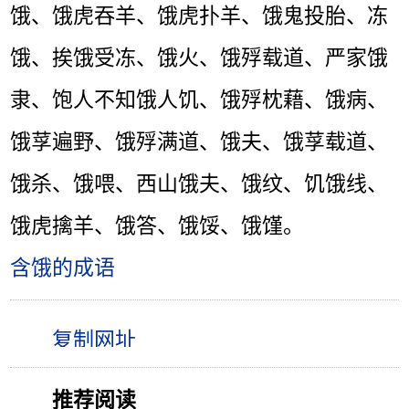
饿、饿虎吞羊、饿虎扑羊、饿鬼投胎、冻
饿、挨饿受冻、饿火、饿殍载道、严家饿
隶、饱人不知饿人饥、饿殍枕藉、饿病、
饿莩遍野、饿殍满道、饿夫、饿莩载道、
饿杀、饿喂、西山饿夫、饿纹、饥饿线、
饿虎擒羊、饿答、饿馁、饿馑。
含饿的成语
推荐阅读