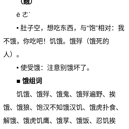
（餓）
è ㄜˋ
• 肚子空，想吃东西，与“饱”相对：我
不饿，你吃吧！饥饿。饿殍（饿死的
人）。
• 使受饿：注意别饿坏了。
■
饿组词
饥饿、饿殍、饿鬼、饿殍遍野、挨
饿、饿狼、饱汉不知饿汉饥、饿虎扑食、
解饿、饿虎饥鹰、饿莩、饿饭、忍饥挨