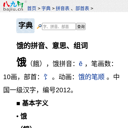
首页
>
字典
>
拼音表
、
部首表
>
字典
饿的拼音、意思、组词
饿
（餓），饿拼音：
ě
，笔画数：
10画，部首：
饣
。动画：
饿的笔顺
。中
国一级汉字，编号2012。
■
基本字义
•
饿