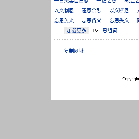
一日夫妻百日恩
一饭之恩
再造之
以义割恩
遗恩余烈
以义断恩
忘恩负义
忘恩背义
忘恩失义
加载更多
1/2
恩组词
Copyrigh