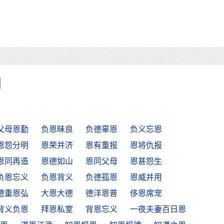
父母恩勤
负恩昧良
负德辜恩
负义忘恩
恩怨分明
恩荣并济
恩有重报
恩将仇报
恩同再造
恩德如山
恩同父母
恩甚怨生
负恩忘义
负恩背义
负德孤恩
恩威并用
德重恩弘
大恩大德
德洋恩普
侈恩席宠
背义负恩
拜恩私室
背恩忘义
一夜夫妻百日恩