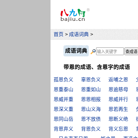
首页
>
成语词典
>
成语词典
带恩的成语、含恩字的成语
孤恩负义
辜恩负义
返哺之恩
恩重泰山
恩重如山
恩逾慈母
恩威并重
恩恩相报
恩威并行
恩深义重
恩山义海
恩若再生
恩同山岳
恩不放债
恩断义绝
背恩弃义
背恩负义
背义忘恩