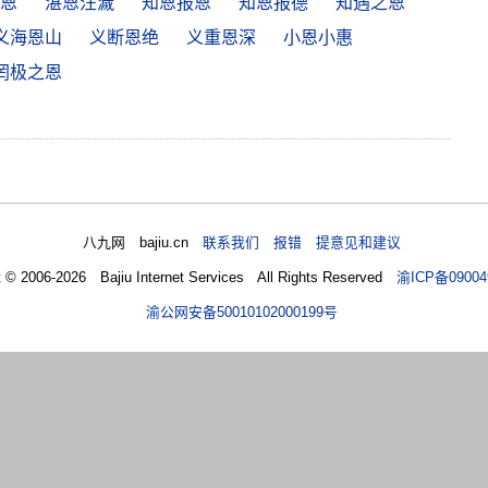
恩
湛恩汪濊
知恩报恩
知恩报德
知遇之恩
义海恩山
义断恩绝
义重恩深
小恩小惠
罔极之恩
八九网 bajiu.cn
联系我们 报错 提意见和建议
t © 2006-2026 Bajiu Internet Services All Rights Reserved
渝ICP备09004
渝公网安备50010102000199号