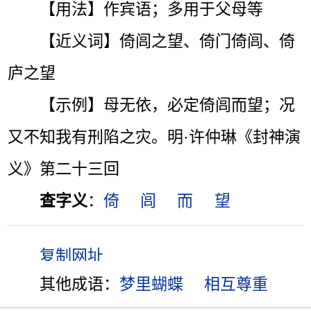
【用法】作宾语；多用于父母等
【近义词】倚闾之望、倚门倚闾、倚
庐之望
【示例】母无依，必定倚闾而望；况
又不知我有刑陷之灾。明·许仲琳《封神演
义》第二十三回
查字义
：
倚
闾
而
望
其他成语：
梦里蝴蝶
相互尊重