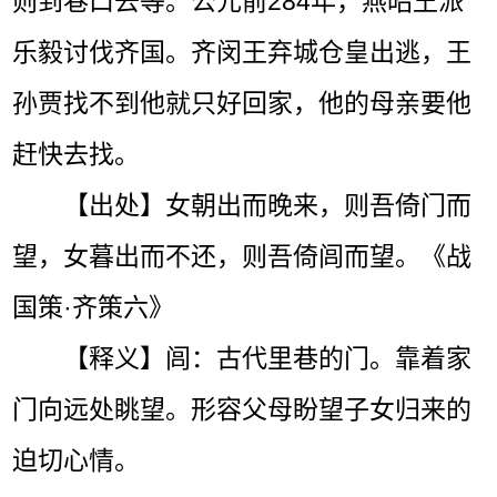
则到巷口去等。公元前284年，燕昭王派
乐毅讨伐齐国。齐闵王弃城仓皇出逃，王
孙贾找不到他就只好回家，他的母亲要他
赶快去找。
【出处】女朝出而晚来，则吾倚门而
望，女暮出而不还，则吾倚闾而望。《战
国策·齐策六》
【释义】闾：古代里巷的门。靠着家
门向远处眺望。形容父母盼望子女归来的
迫切心情。