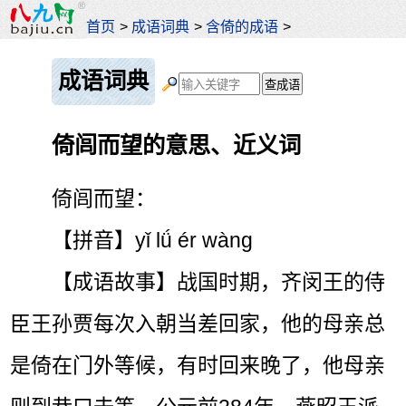
首页
>
成语词典
>
含倚的成语
>
成语词典
倚闾而望的意思、近义词
倚闾而望：
【拼音】yǐ lǘ ér wàng
【成语故事】战国时期，齐闵王的侍
臣王孙贾每次入朝当差回家，他的母亲总
是倚在门外等候，有时回来晚了，他母亲