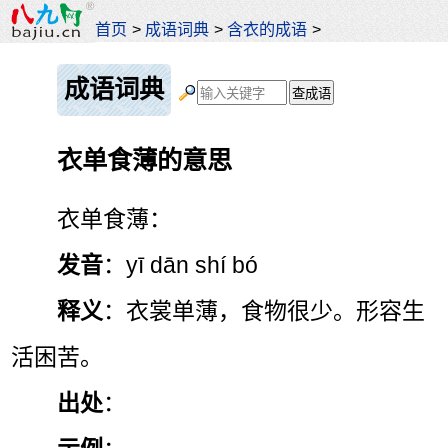
首页
>
成语词典
>
含衣的成语
>
成语词典
衣单食薄的意思
衣单食薄：
发音
：yī dān shí bó
释义
：衣裳单薄，食物很少。形容生
活困苦。
出处
：