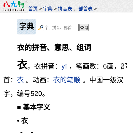
首页
>
字典
>
拼音表
、
部首表
>
字典
衣的拼音、意思、组词
衣
，衣拼音：
yī
，笔画数：6画，部
首：
衣
。动画：
衣的笔顺
。中国一级汉
字，编号520。
■
基本字义
•
衣