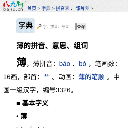
首页
>
字典
>
拼音表
、
部首表
>
字典
薄的拼音、意思、组词
薄
，薄拼音：
báo
、
bó
，笔画数：
16画，部首：
艹
。动画：
薄的笔顺
。中
国一级汉字，编号3326。
■
基本字义
•
薄