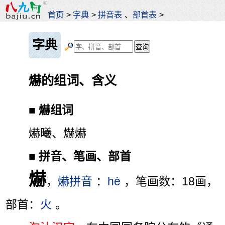
首页
>
字典
>
拼音表
、
部首表
>
字典
爀的组词、含义
■
爀组词
爀曦、爀爀
■
拼音、笔画、部首
爀
，
爀拼音
：
hè
，笔画数：18画，
部首：
火
。