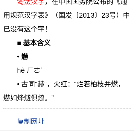
淘汰汉字
，在中国国务院公布的《通
用规范汉字表》（国发〔2013〕23号）中
已没有这个字！
■
基本含义
•
爀
hè ㄏㄜˋ
• 古同“赫”，火红：“烂若柏枝并燃，
爀如烽燧俱燎。”