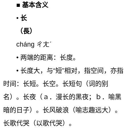
■
基本含义
•
长
（長）
cháng ㄔㄤˊ
• 两端的距离：长度。
• 长度大，与“短”相对，指空间，亦指
时间：长短。长空。长短句（词的别
名）。长夜（ａ．漫长的黑夜；ｂ．喻黑
暗的日子）。长风破浪（喻志趣远大）。
长歌代哭（以歌代哭）。