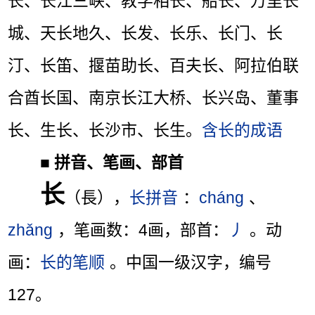
长、长江三峡、教学相长、船长、万里长
城、天长地久、长发、长乐、长门、长
汀、长笛、揠苗助长、百夫长、阿拉伯联
合酋长国、南京长江大桥、长兴岛、董事
长、生长、长沙市、长生。
含长的成语
■
拼音、笔画、部首
长
（長），
长拼音
：
cháng
、
zhǎng
，笔画数：4画，部首：
丿
。动
画：
长的笔顺
。中国一级汉字，编号
127。