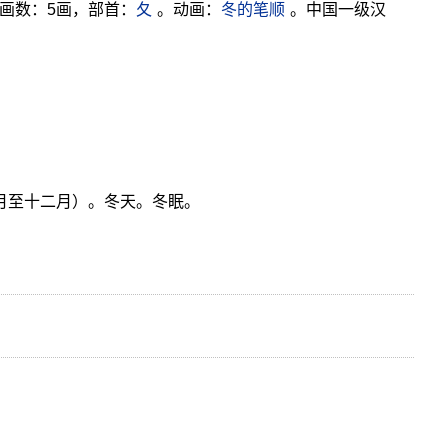
画数：5画，部首：
夂
。动画：
冬的笔顺
。中国一级汉
十月至十二月）。冬天。冬眠。