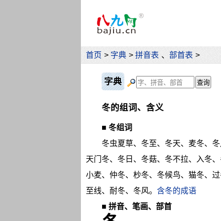
首页
>
字典
>
拼音表
、
部首表
>
字典
冬的组词、含义
■
冬组词
冬虫夏草、冬至、冬天、麦冬、冬
天门冬、冬日、冬菇、冬不拉、入冬、
小麦、仲冬、杪冬、冬候鸟、猫冬、过
至线、耐冬、冬风。
含冬的成语
■
拼音、笔画、部首