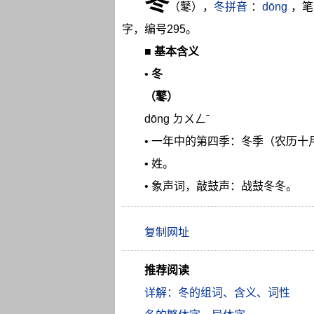
冬
（鼕），
冬拼音
：
dōng
，笔
字，编号295。
■
基本含义
•
冬
（鼕）
dōng ㄉㄨㄥˉ
• 一年中的第四季：冬季（农历
• 姓。
• 象声词，敲鼓声：战鼓冬冬。
推荐阅读
详解：冬的组词、含义、词性