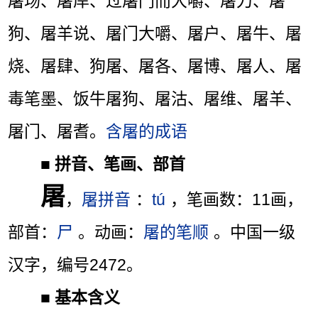
屠场、屠岸、过屠门而大嚼、屠刀、屠
狗、屠羊说、屠门大嚼、屠户、屠牛、屠
烧、屠肆、狗屠、屠各、屠博、屠人、屠
毒笔墨、饭牛屠狗、屠沽、屠维、屠羊、
屠门、屠耆。
含屠的成语
■
拼音、笔画、部首
屠
，
屠拼音
：
tú
，笔画数：11画，
部首：
尸
。动画：
屠的笔顺
。中国一级
汉字，编号2472。
■
基本含义