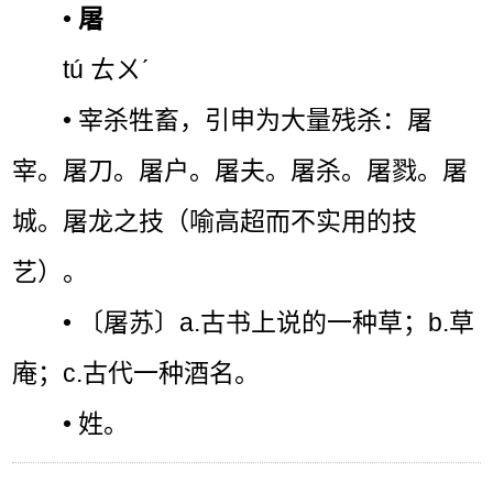
•
屠
tú ㄊㄨˊ
• 宰杀牲畜，引申为大量残杀：屠
宰。屠刀。屠户。屠夫。屠杀。屠戮。屠
城。屠龙之技（喻高超而不实用的技
艺）。
• 〔屠苏〕a.古书上说的一种草；b.草
庵；c.古代一种酒名。
• 姓。