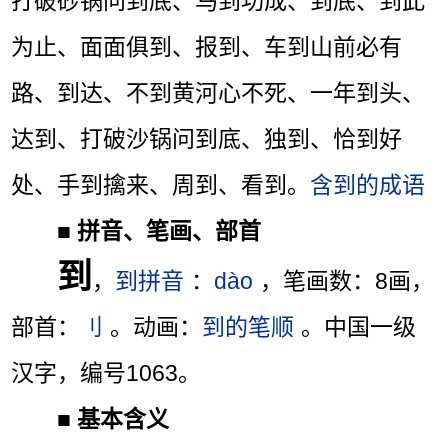
打破砂锅问到底、马到功成、到底、到此
为止、面面俱到、报到、车到山前必有
路、到达、不到黄河心不死、一年到头、
达到、打破沙锅问到底、独到、恰到好
处、手到擒来、周到、看到。
含到的成语
■
拼音、笔画、部首
到
，
到拼音
：
dào
，笔画数：8画，
部首：
刂
。动画：
到的笔顺
。中国一级
汉字，编号1063。
■
基本含义