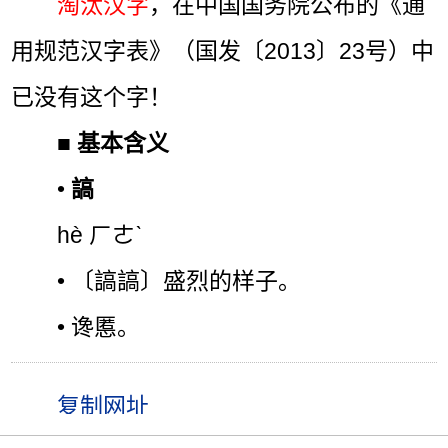
淘汰汉字
，在中国国务院公布的《通
用规范汉字表》（国发〔2013〕23号）中
已没有这个字！
■
基本含义
•
謞
hè ㄏㄜˋ
• 〔謞謞〕盛烈的样子。
• 谗慝。