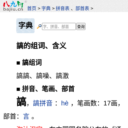
首页
>
字典
>
拼音表
、
部首表
>
字典
謞的组词、含义
■
謞组词
謞謞、謞噪、謞激
■
拼音、笔画、部首
謞
，
謞拼音
：
hè
，笔画数：17画，
部首：
言
。