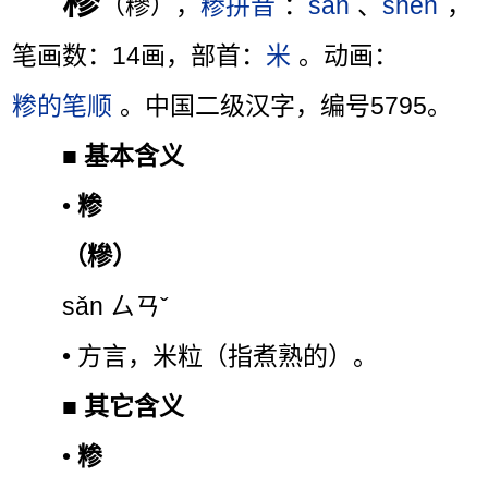
糁
（糝），
糁拼音
：
sǎn
、
shēn
，
笔画数：14画，部首：
米
。动画：
糁的笔顺
。中国二级汉字，编号5795。
■
基本含义
•
糁
（糝）
sǎn ㄙㄢˇ
• 方言，米粒（指煮熟的）。
■
其它含义
•
糁