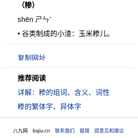
（糝）
shēn ㄕㄣˉ
• 谷类制成的小渣：玉米糁儿。
推荐阅读
详解：糁的组词、含义、词性
糁的繁体字、异体字
八九网 bajiu.cn
联系我们 报错 提意见和建议