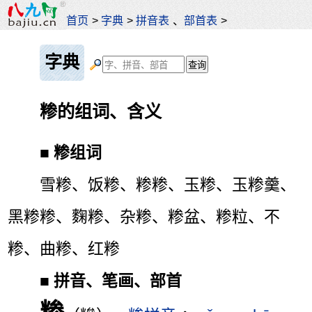
首页
>
字典
>
拼音表
、
部首表
>
字典
糁的组词、含义
■
糁组词
雪糁、饭糁、糁糁、玉糁、玉糁羹、
黑糁糁、麴糁、杂糁、糁盆、糁粒、不
糁、曲糁、红糁
■
拼音、笔画、部首