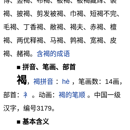
博、竖褐、布褐、被褐、被褐藏辉、裘
褐、披褐、剪发被褐、巾褐、短褐不完、
毛褐、丁香褐、敝褐、褐夫、赤褐、檀
褐、两优释褐、马褐、鹑褐、宽褐、皮
褐、赭褐。
含褐的成语
■
拼音、笔画、部首
褐
，
褐拼音
：
hè
，笔画数：14画，
部首：
衤
。动画：
褐的笔顺
。中国一级
汉字，编号3179。
■
基本含义