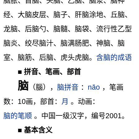
脑胀、首脑、头脑、乙脑、脑浆、脑神
经、大脑皮层、脑子、肝脑涂地、丘脑、
龙脑、后脑勺、脑髓、脑袋、流行性乙型
脑炎、绞尽脑汁、脑满肠肥、神脑、脑
室、脑筋、后脑、虎头虎脑。
含脑的成语
■
拼音、笔画、部首
脑
（腦），
脑拼音
：
nǎo
，笔画
数：10画，部首：
月
。动画：
脑的笔顺
。中国一级汉字，编号2001。
■
基本含义