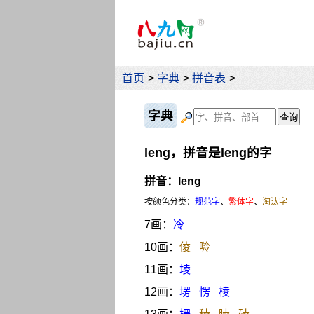
首页
>
字典
>
拼音表
>
字典
leng，拼音是leng的字
拼音：leng
按颜色分类：
规范字
、
繁体字
、
淘汰字
7画：
冷
10画：
倰
唥
11画：
堎
12画：
塄
愣
棱