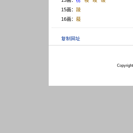
13画：
楞
稜
睖
碐
15画：
踜
16画：
薐
Copyrigh