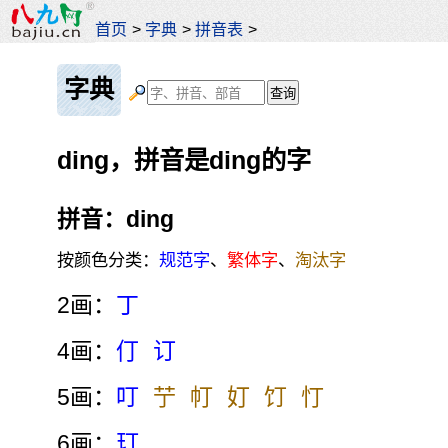
首页
>
字典
>
拼音表
>
字典
ding，拼音是ding的字
拼音：ding
按颜色分类：
规范字
、
繁体字
、
淘汰字
2画：
丁
4画：
仃
订
5画：
叮
艼
帄
奵
饤
忊
6画：
玎