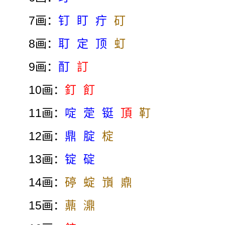
7画：
钉
盯
疔
矴
8画：
耵
定
顶
虰
9画：
酊
訂
10画：
釘
飣
11画：
啶
萣
铤
頂
靪
12画：
鼎
腚
椗
13画：
锭
碇
14画：
碠
蝊
嵿
鼑
15画：
薡
濎