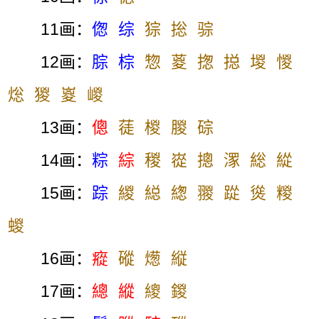
11画：
偬
综
猔
捴
骔
12画：
腙
棕
惣
葼
揔
搃
堫
惾
焧
猣
嵏
嵕
13画：
傯
蓗
椶
朡
碂
14画：
粽
綜
稯
嵸
摠
潈
総
緃
15画：
踪
緵
縂
緫
翪
踨
熧
糉
蝬
16画：
瘲
磫
燪
縦
17画：
總
縱
繌
鍐