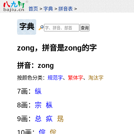
首页
>
字典
>
拼音表
>
字典
zong，拼音是zong的字
拼音：zong
按颜色分类：
规范字
、
繁体字
、
淘汰字
7画：
纵
8画：
宗
枞
9画：
总
疭
昮
10画：
倧
倊