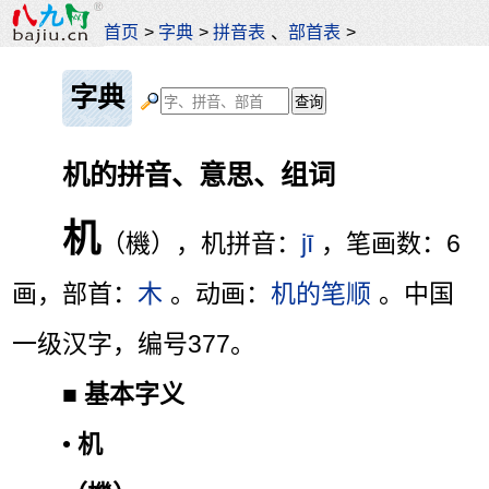
首页
>
字典
>
拼音表
、
部首表
>
字典
机的拼音、意思、组词
机
（機），机拼音：
jī
，笔画数：6
画，部首：
木
。动画：
机的笔顺
。中国
一级汉字，编号377。
■
基本字义
•
机