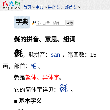
首页
>
字典
>
拼音表
、
部首表
>
字典
毿的拼音、意思、组词
毿
，毿拼音：
sān
，笔画数：15
画，部首：
毛
。
毿是
繁体、异体字
。
毵
它的简体字详见：
。
■
基本字义