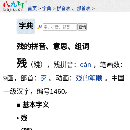
首页
>
字典
>
拼音表
、
部首表
>
字典
残的拼音、意思、组词
残
（殘），残拼音：
cán
，笔画数：
9画，部首：
歹
。动画：
残的笔顺
。中国
一级汉字，编号1460。
■
基本字义
•
残