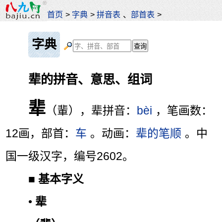
首页
>
字典
>
拼音表
、
部首表
>
字典
辈的拼音、意思、组词
辈
（輩），辈拼音：
bèi
，笔画数：
12画，部首：
车
。动画：
辈的笔顺
。中
国一级汉字，编号2602。
■
基本字义
•
辈