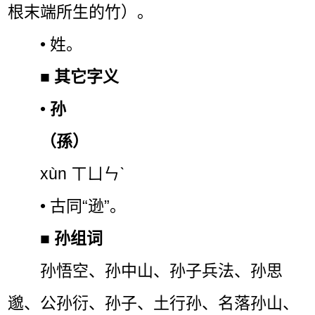
根末端所生的竹）。
• 姓。
■
其它字义
•
孙
（孫）
xùn ㄒㄩㄣˋ
• 古同“逊”。
■
孙组词
孙悟空、孙中山、孙子兵法、孙思
邈、公孙衍、孙子、土行孙、名落孙山、