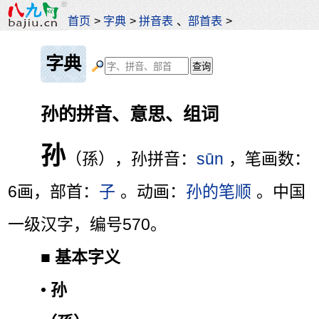
首页
>
字典
>
拼音表
、
部首表
>
字典
孙的拼音、意思、组词
孙
（孫），孙拼音：
sūn
，笔画数：
6画，部首：
子
。动画：
孙的笔顺
。中国
一级汉字，编号570。
■
基本字义
•
孙