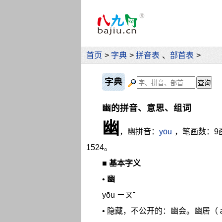
首页
>
字典
>
拼音表
、
部首表
>
字典
幽的拼音、意思、组词
幽
，幽拼音：
yōu
，笔画数：9
1524。
■
基本字义
•
幽
yōu ㄧㄡˉ
• 隐藏，不公开的：幽会。幽居