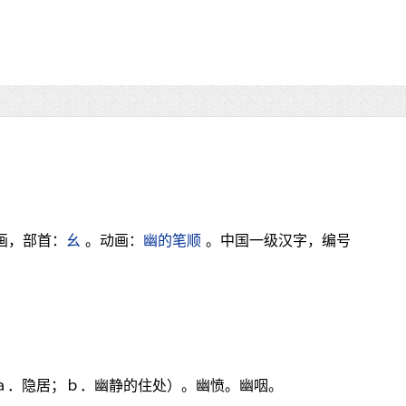
画，部首：
幺
。动画：
幽的笔顺
。中国一级汉字，编号
（ａ．隐居；ｂ．幽静的住处）。幽愤。幽咽。