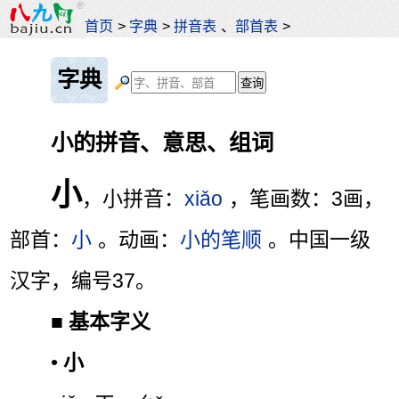
首页
>
字典
>
拼音表
、
部首表
>
字典
小的拼音、意思、组词
小
，小拼音：
xiǎo
，笔画数：3画，
部首：
小
。动画：
小的笔顺
。中国一级
汉字，编号37。
■
基本字义
•
小