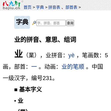
首页
>
字典
>
拼音表
、
部首表
>
字典
业的拼音、意思、组词
业
（業），业拼音：
yè
，笔画数：5
画，部首：
一
。动画：
业的笔顺
。中国
一级汉字，编号231。
■
基本字义
•
业