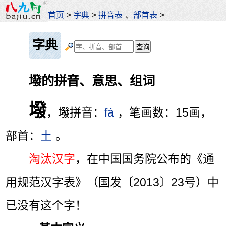
首页
>
字典
>
拼音表
、
部首表
>
字典
墢的拼音、意思、组词
墢
，墢拼音：
fá
，笔画数：15画，
部首：
土
。
淘汰汉字
，在中国国务院公布的《通
用规范汉字表》（国发〔2013〕23号）中
已没有这个字！