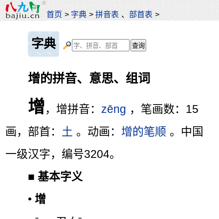
首页
>
字典
>
拼音表
、
部首表
>
字典
增的拼音、意思、组词
增
，增拼音：
zēng
，笔画数：15
画，部首：
土
。动画：
增的笔顺
。中国
一级汉字，编号3204。
■
基本字义
•
增